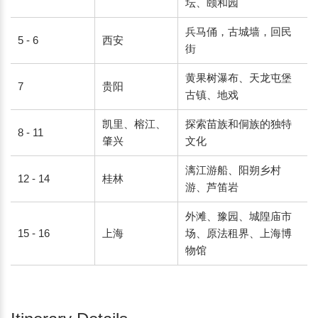
坛、颐和园
兵马俑，古城墙，回民
5 - 6
西安
街
黄果树瀑布、天龙屯堡
7
贵阳
古镇、地戏
凯里、榕江、
探索苗族和侗族的独特
8 - 11
肇兴
文化
漓江游船、阳朔乡村
12 - 14
桂林
游、芦笛岩
外滩、豫园、城隍庙市
15 - 16
上海
场、原法租界、上海博
物馆