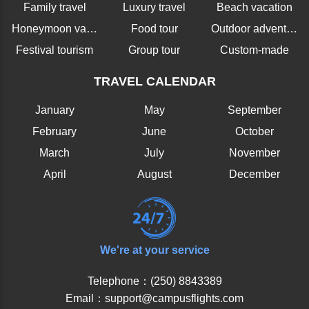
Family travel
Luxury travel
Beach vacation
Honeymoon vacation
Food tour
Outdoor adventure
Festival tourism
Group tour
Custom-made
TRAVEL CALENDAR
January
May
September
February
June
October
March
July
November
April
August
December
We're at your service
Telephone：(250) 8843389
Email：support@campusflights.com