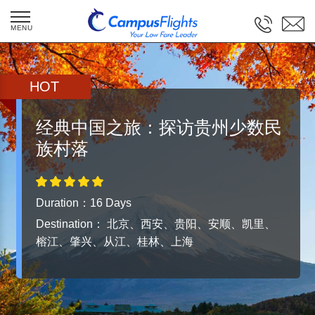
Website is under construction! We are
HOT
coming soon! Call us (250)8843389 for
booking flights and tours.
经典中国之旅：探访贵州少数民
族村落
Duration：16 Days
Destination：
北京、西安、贵阳、安顺、凯里、
榕江、肇兴、从江、桂林、上海