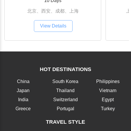
10 Days
北京、西安、成都、上海
上
View Details
HOT DESTINATIONS
China
South Korea
Philippines
Japan
Thailand
Vietnam
India
Switzerland
Egypt
Greece
Portugal
Turkey
TRAVEL STYLE