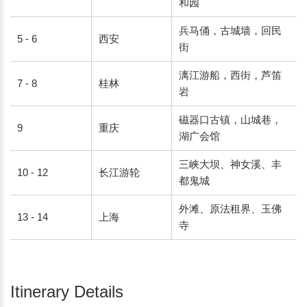
和园
兵马俑，古城墙，回民
5 - 6
西安
街
漓江游船，西街，芦笛
7 - 8
桂林
岩
磁器口古镇，山城巷，
9
重庆
湖广会馆
三峡大坝、神女溪、丰
10 - 12
长江游轮
都鬼城
外滩、原法租界、玉佛
13 - 14
上海
寺
Itinerary Details