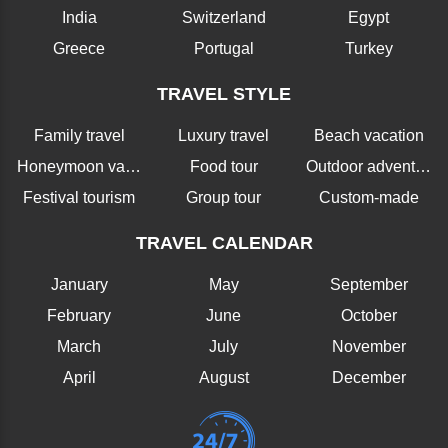
India
Switzerland
Egypt
Greece
Portugal
Turkey
TRAVEL STYLE
Family travel
Luxury travel
Beach vacation
Honeymoon vacation
Food tour
Outdoor adventure
Festival tourism
Group tour
Custom-made
TRAVEL CALENDAR
January
May
September
February
June
October
March
July
November
April
August
December