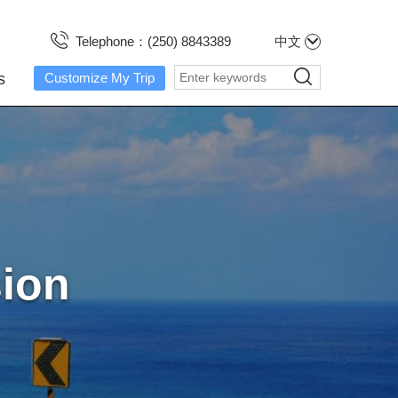
Telephone：(250) 8843389
中文
s
Customize My Trip
sion