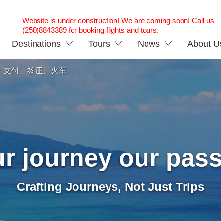
Website is under construction! We are coming soon! Call us
(250)8843389 for booking flights and tours.
Destinations
Tours
News
About U
士：支付、签证、火车
r journey our pas
Crafting Journeys, Not Just Trips