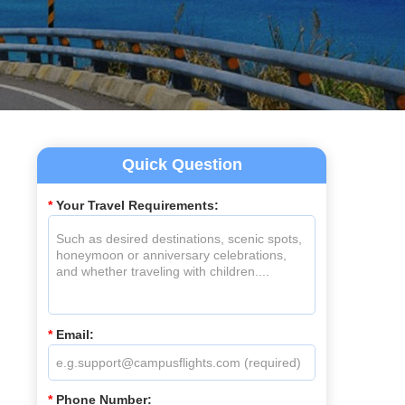
Quick Question
*
Your Travel Requirements:
*
Email:
*
Phone Number: