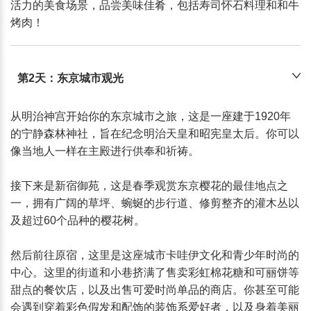
活力的美食场景，品尝美味佳肴，包括寿司怀石料理和和牛
烤肉！
第2天：东京城市观光
从明治神宫开始你的东京城市之旅，这是一座建于1920年
的宁静森林神社，旨在纪念明治天皇和昭宪皇太后。你可以
像当地人一样在主殿进行供奉和祈祷。

接下来是新宿御苑，这是春季观赏东京樱花的最佳地点之
一，拥有广阔的草坪、蜿蜒的步行道、修剪整齐的灌木丛以
及超过60个品种的樱花树。

然后前往原宿，这里是这座城市卡哇伊文化和青少年时尚的
中心。这里的街道和小巷挤满了售卖彩虹棉花糖和可丽饼等
甜点的餐饮店，以及出售可爱时尚单品的商店。你甚至可能
会遇到穿着彩色假发和配饰的装饰系爱好者，以及身着美丽