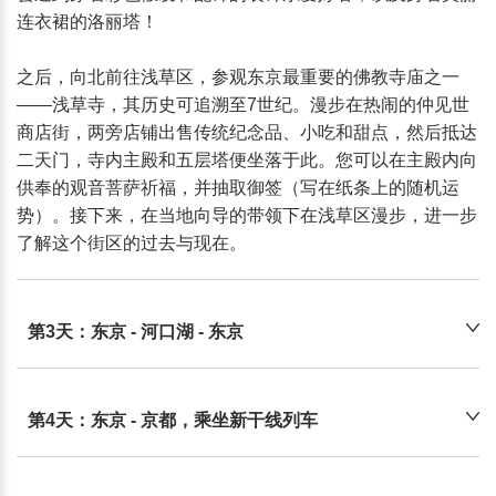
连衣裙的洛丽塔！

之后，向北前往浅草区，参观东京最重要的佛教寺庙之一
——浅草寺，其历史可追溯至7世纪。漫步在热闹的仲见世
商店街，两旁店铺出售传统纪念品、小吃和甜点，然后抵达
二天门，寺内主殿和五层塔便坐落于此。您可以在主殿内向
供奉的观音菩萨祈福，并抽取御签（写在纸条上的随机运
势）。接下来，在当地向导的带领下在浅草区漫步，进一步
了解这个街区的过去与现在。
第3天：东京 - 河口湖 - 东京
第4天：东京 - 京都，乘坐新干线列车