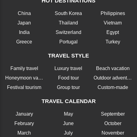
HOT DESTINATIONS
China
South Korea
Philippines
Japan
Thailand
Vietnam
India
Switzerland
Egypt
Greece
Portugal
Turkey
TRAVEL STYLE
Family travel
Luxury travel
Beach vacation
Honeymoon vacation
Food tour
Outdoor adventure
Festival tourism
Group tour
Custom-made
TRAVEL CALENDAR
January
May
September
February
June
October
March
July
November